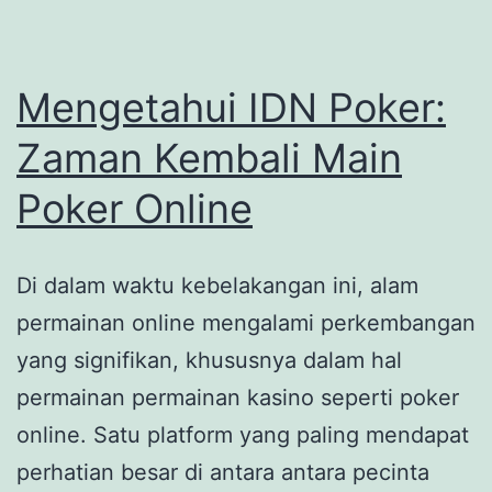
HK
Mengetahui IDN Poker:
Zaman Kembali Main
Poker Online
Di dalam waktu kebelakangan ini, alam
permainan online mengalami perkembangan
yang signifikan, khususnya dalam hal
permainan permainan kasino seperti poker
online. Satu platform yang paling mendapat
perhatian besar di antara antara pecinta