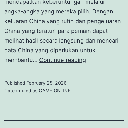
mendapatkan keberuntungan melalui
angka-angka yang mereka pilih. Dengan
keluaran China yang rutin dan pengeluaran
China yang teratur, para pemain dapat
melihat hasil secara langsung dan mencari
data China yang diperlukan untuk
Berburu
membantu…
Continue reading
Keberuntungan
Memahami
Published
February 25, 2026
Hasil
Categorized as
GAME ONLINE
Togel
China
Setiap
Hari