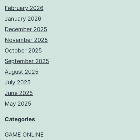
February 2026
January 2026
December 2025
November 2025
October 2025
September 2025
August 2025
July 2025
June 2025
May 2025
Categories
GAME ONLINE