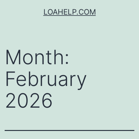
Skip
LOAHELP.COM
to
content
Month:
February
2026