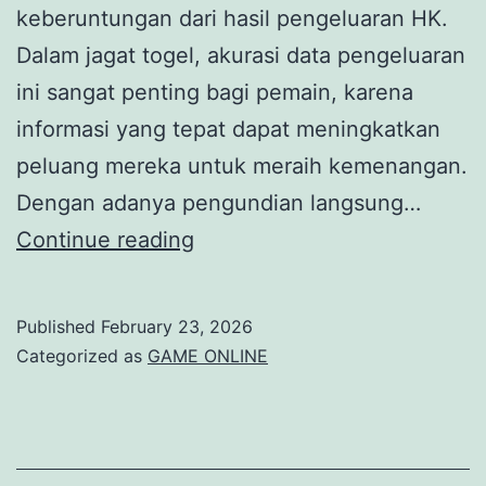
keberuntungan dari hasil pengeluaran HK.
Dalam jagat togel, akurasi data pengeluaran
ini sangat penting bagi pemain, karena
informasi yang tepat dapat meningkatkan
peluang mereka untuk meraih kemenangan.
Dengan adanya pengundian langsung…
Situs
Continue reading
Togel
Hongkong:
Published
February 23, 2026
Menganalisis
Categorized as
GAME ONLINE
Keakuratan
Data
Pengeluaran