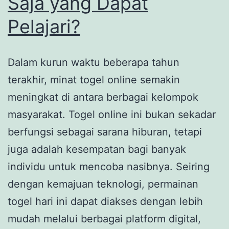
Saja yang Dapat
Pelajari?
Dalam kurun waktu beberapa tahun
terakhir, minat togel online semakin
meningkat di antara berbagai kelompok
masyarakat. Togel online ini bukan sekadar
berfungsi sebagai sarana hiburan, tetapi
juga adalah kesempatan bagi banyak
individu untuk mencoba nasibnya. Seiring
dengan kemajuan teknologi, permainan
togel hari ini dapat diakses dengan lebih
mudah melalui berbagai platform digital,