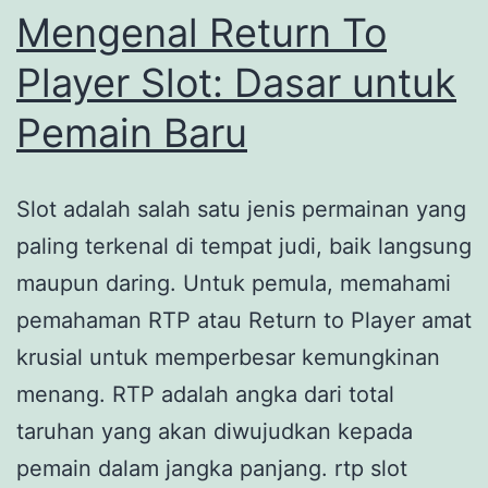
Mengenal Return To
Player Slot: Dasar untuk
Pemain Baru
Slot adalah salah satu jenis permainan yang
paling terkenal di tempat judi, baik langsung
maupun daring. Untuk pemula, memahami
pemahaman RTP atau Return to Player amat
krusial untuk memperbesar kemungkinan
menang. RTP adalah angka dari total
taruhan yang akan diwujudkan kepada
pemain dalam jangka panjang. rtp slot