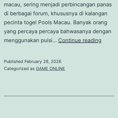
macau, sering menjadi perbincangan panas
di berbagai forum, khususnya di kalangan
pecinta togel Pools Macau. Banyak orang
yang percaya percaya bahwasanya dengan
Puisi
menggunakan puisi…
Continue reading
Macao
empat
Published
February 28, 2026
dimens
Categorized as
GAME ONLINE
Rahasi
Kunci
untuk
Menda
Jackp