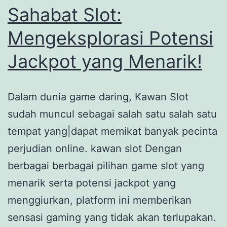
Sahabat Slot:
Mengeksplorasi Potensi
Jackpot yang Menarik!
Dalam dunia game daring, Kawan Slot
sudah muncul sebagai salah satu salah satu
tempat yang|dapat memikat banyak pecinta
perjudian online. kawan slot Dengan
berbagai berbagai pilihan game slot yang
menarik serta potensi jackpot yang
menggiurkan, platform ini memberikan
sensasi gaming yang tidak akan terlupakan.