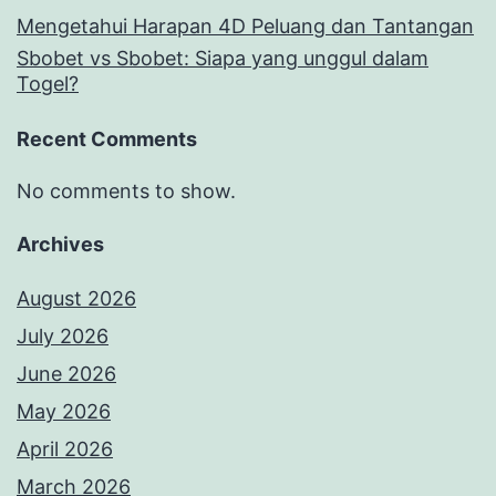
Mengetahui Harapan 4D Peluang dan Tantangan
Sbobet vs Sbobet: Siapa yang unggul dalam
Togel?
Recent Comments
No comments to show.
Archives
August 2026
July 2026
June 2026
May 2026
April 2026
March 2026