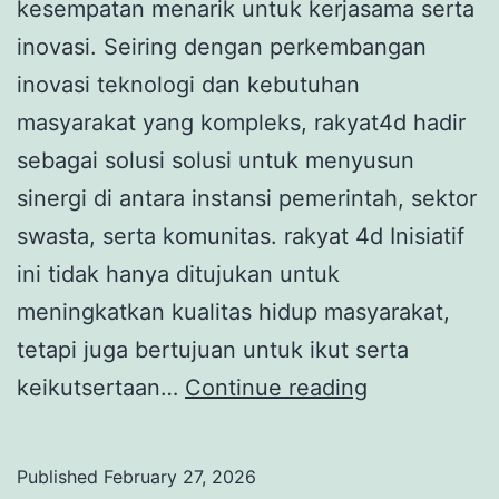
kesempatan menarik untuk kerjasama serta
inovasi. Seiring dengan perkembangan
inovasi teknologi dan kebutuhan
masyarakat yang kompleks, rakyat4d hadir
sebagai solusi solusi untuk menyusun
sinergi di antara instansi pemerintah, sektor
swasta, serta komunitas. rakyat 4d Inisiatif
ini tidak hanya ditujukan untuk
meningkatkan kualitas hidup masyarakat,
tetapi juga bertujuan untuk ikut serta
Masa
keikutsertaan…
Continue reading
Depan
Masyarakat
Published
February 27, 2026