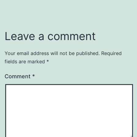
Leave a comment
Your email address will not be published.
Required
fields are marked
*
Comment
*