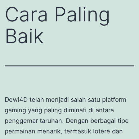
Cara Paling
Baik
Dewi4D telah menjadi salah satu platform
gaming yang paling diminati di antara
penggemar taruhan. Dengan berbagai tipe
permainan menarik, termasuk lotere dan