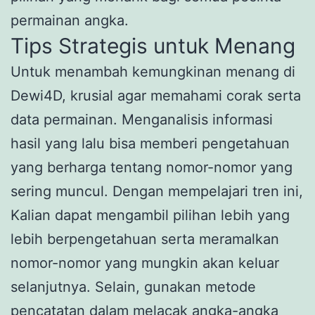
permainan angka.
Tips Strategis untuk Menang
Untuk menambah kemungkinan menang di
Dewi4D, krusial agar memahami corak serta
data permainan. Menganalisis informasi
hasil yang lalu bisa memberi pengetahuan
yang berharga tentang nomor-nomor yang
sering muncul. Dengan mempelajari tren ini,
Kalian dapat mengambil pilihan lebih yang
lebih berpengetahuan serta meramalkan
nomor-nomor yang mungkin akan keluar
selanjutnya. Selain, gunakan metode
pencatatan dalam melacak angka-angka