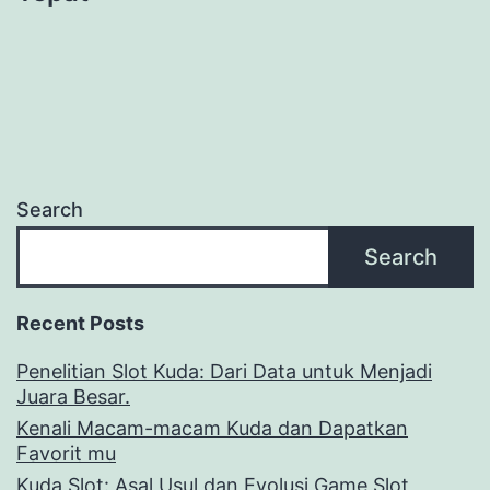
Search
Search
Recent Posts
Penelitian Slot Kuda: Dari Data untuk Menjadi
Juara Besar.
Kenali Macam-macam Kuda dan Dapatkan
Favorit mu
Kuda Slot: Asal Usul dan Evolusi Game Slot