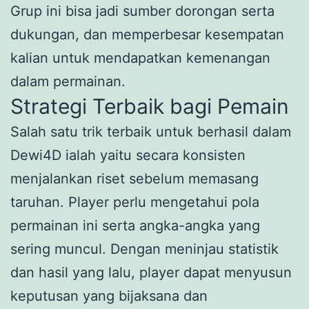
Grup ini bisa jadi sumber dorongan serta
dukungan, dan memperbesar kesempatan
kalian untuk mendapatkan kemenangan
dalam permainan.
Strategi Terbaik bagi Pemain
Salah satu trik terbaik untuk berhasil dalam
Dewi4D ialah yaitu secara konsisten
menjalankan riset sebelum memasang
taruhan. Player perlu mengetahui pola
permainan ini serta angka-angka yang
sering muncul. Dengan meninjau statistik
dan hasil yang lalu, player dapat menyusun
keputusan yang bijaksana dan