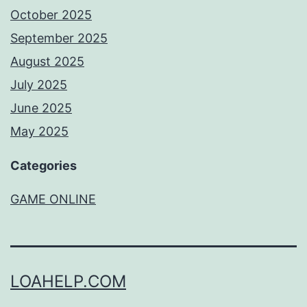
October 2025
September 2025
August 2025
July 2025
June 2025
May 2025
Categories
GAME ONLINE
LOAHELP.COM