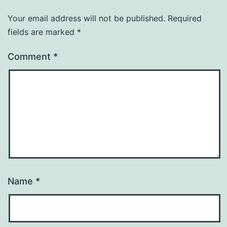
Your email address will not be published.
Required
fields are marked
*
Comment
*
Name
*