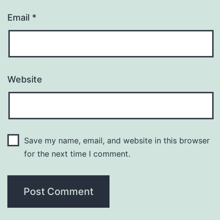
Email
*
Website
Save my name, email, and website in this browser
for the next time I comment.