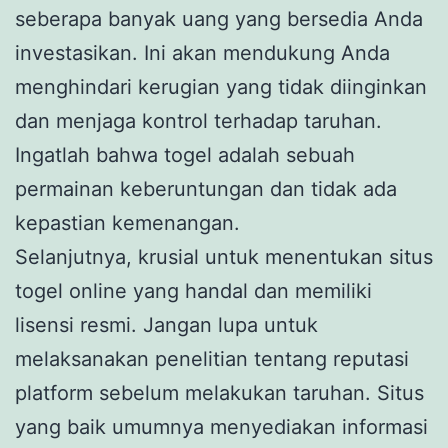
seberapa banyak uang yang bersedia Anda
investasikan. Ini akan mendukung Anda
menghindari kerugian yang tidak diinginkan
dan menjaga kontrol terhadap taruhan.
Ingatlah bahwa togel adalah sebuah
permainan keberuntungan dan tidak ada
kepastian kemenangan.
Selanjutnya, krusial untuk menentukan situs
togel online yang handal dan memiliki
lisensi resmi. Jangan lupa untuk
melaksanakan penelitian tentang reputasi
platform sebelum melakukan taruhan. Situs
yang baik umumnya menyediakan informasi