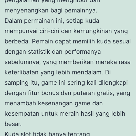
menyenangkan bagi pemainnya.
Dalam permainan ini, setiap kuda
mempunyai ciri-ciri dan kemungkinan yang
berbeda. Pemain dapat memilih kuda sesuai
dengan statistik dan performanya
sebelumnya, yang memberikan mereka rasa
keterlibatan yang lebih mendalam. Di
samping itu, game ini sering kali dilengkapi
dengan fitur bonus dan putaran gratis, yang
menambah kesenangan game dan
kesempatan untuk meraih hasil yang lebih
besar.
Kuda slot tidak hanya tentang