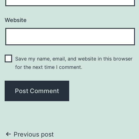
Website
Save my name, email, and website in this browser
for the next time I comment.
Post
Previous post