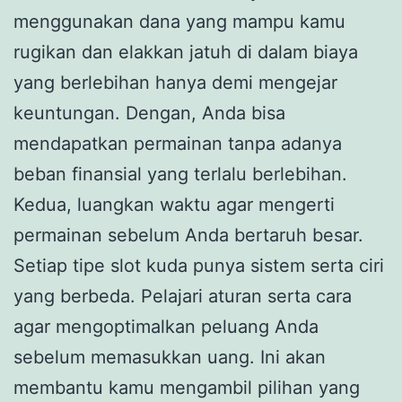
menggunakan dana yang mampu kamu
rugikan dan elakkan jatuh di dalam biaya
yang berlebihan hanya demi mengejar
keuntungan. Dengan, Anda bisa
mendapatkan permainan tanpa adanya
beban finansial yang terlalu berlebihan.
Kedua, luangkan waktu agar mengerti
permainan sebelum Anda bertaruh besar.
Setiap tipe slot kuda punya sistem serta ciri
yang berbeda. Pelajari aturan serta cara
agar mengoptimalkan peluang Anda
sebelum memasukkan uang. Ini akan
membantu kamu mengambil pilihan yang