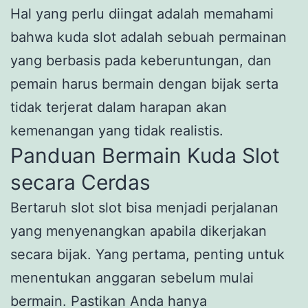
Hal yang perlu diingat adalah memahami
bahwa kuda slot adalah sebuah permainan
yang berbasis pada keberuntungan, dan
pemain harus bermain dengan bijak serta
tidak terjerat dalam harapan akan
kemenangan yang tidak realistis.
Panduan Bermain Kuda Slot
secara Cerdas
Bertaruh slot slot bisa menjadi perjalanan
yang menyenangkan apabila dikerjakan
secara bijak. Yang pertama, penting untuk
menentukan anggaran sebelum mulai
bermain. Pastikan Anda hanya