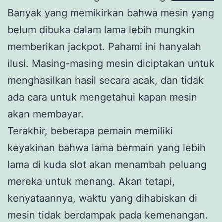
Banyak yang memikirkan bahwa mesin yang
belum dibuka dalam lama lebih mungkin
memberikan jackpot. Pahami ini hanyalah
ilusi. Masing-masing mesin diciptakan untuk
menghasilkan hasil secara acak, dan tidak
ada cara untuk mengetahui kapan mesin
akan membayar.
Terakhir, beberapa pemain memiliki
keyakinan bahwa lama bermain yang lebih
lama di kuda slot akan menambah peluang
mereka untuk menang. Akan tetapi,
kenyataannya, waktu yang dihabiskan di
mesin tidak berdampak pada kemenangan.