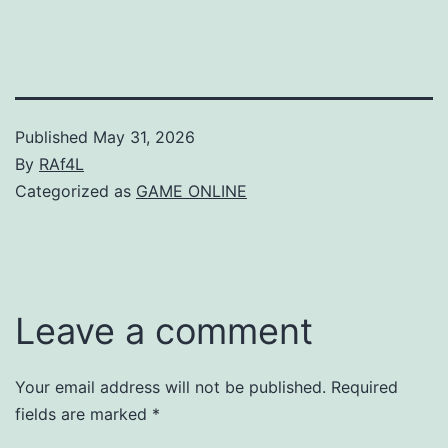
Published
May 31, 2026
By
RAf4L
Categorized as
GAME ONLINE
Leave a comment
Your email address will not be published.
Required
fields are marked
*