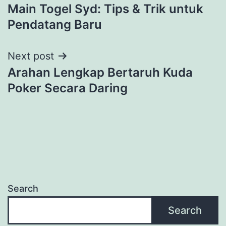
Main Togel Syd: Tips & Trik untuk
navigation
Pendatang Baru
Next post
Arahan Lengkap Bertaruh Kuda
Poker Secara Daring
Search
Search