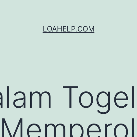
LOAHELP.COM
lam Togel
 Mempero