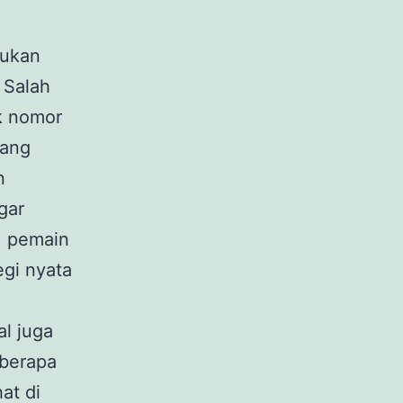
lukan
 Salah
ak nomor
yang
n
gar
s, pemain
egi nyata
l juga
berapa
at di