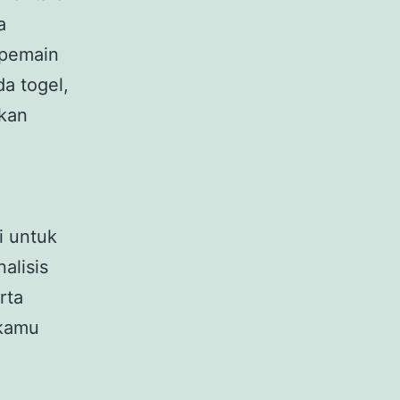
a
 pemain
da togel,
kan
i untuk
alisis
rta
 kamu