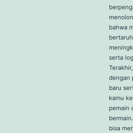
berpeng
menolon
bahwa me
bertaru
meningka
serta lo
Terakhir
dengan 
baru ser
kamu ket
pemain 
bermain
bisa men