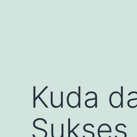
Skip
to
content
Kuda da
Sukses