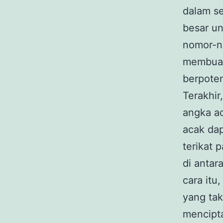
dalam s
besar u
nomor-no
membuat 
berpote
Terakhi
angka ac
acak da
terikat
di antar
cara it
yang tak
mencipta