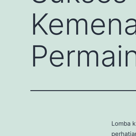
Kemena
Permai
Lomba ku
perhatia