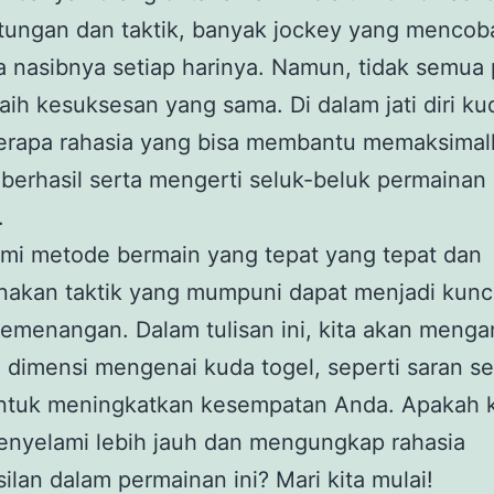
tungan dan taktik, banyak jockey yang mencob
 nasibnya setiap harinya. Namun, tidak semua
aih kesuksesan yang sama. Di dalam jati diri ku
erapa rahasia yang bisa membantu memaksimal
berhasil serta mengerti seluk-beluk permainan
.
i metode bermain yang tepat yang tepat dan
akan taktik yang mumpuni dapat menjadi kunc
emenangan. Dalam tulisan ini, kita akan mengan
dimensi mengenai kuda togel, seperti saran se
untuk meningkatkan kesempatan Anda. Apakah
enyelami lebih jauh dan mengungkap rahasia
ilan dalam permainan ini? Mari kita mulai!