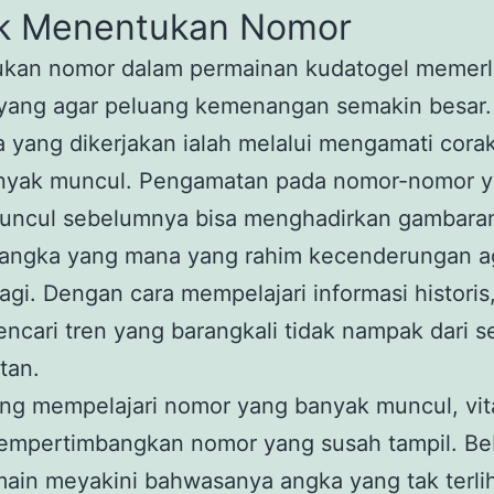
ik Menentukan Nomor
kan nomor dalam permainan kudatogel memer
 yang agar peluang kemenangan semakin besar.
a yang dikerjakan ialah melalui mengamati cor
nyak muncul. Pengamatan pada nomor-nomor 
uncul sebelumnya bisa menghadirkan gambara
 angka yang mana yang rahim kecenderungan a
agi. Dengan cara mempelajari informasi histori
ncari tren yang barangkali tidak nampak dari s
tan.
ng mempelajari nomor yang banyak muncul, vita
empertimbangkan nomor yang susah tampil. Be
ain meyakini bahwasanya angka yang tak terlih