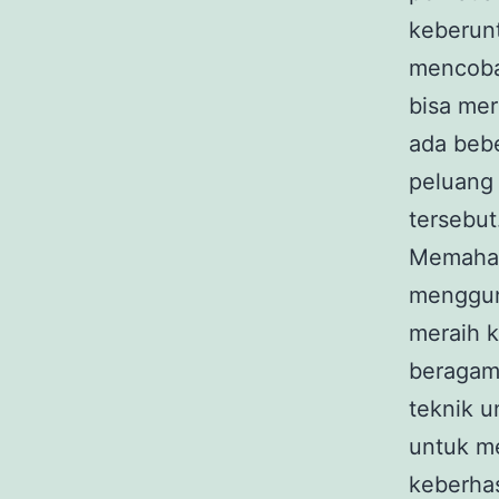
keberun
mencoba
bisa mer
ada beb
peluang 
tersebut
Memaham
menggun
meraih k
beragam 
teknik 
untuk m
keberhas