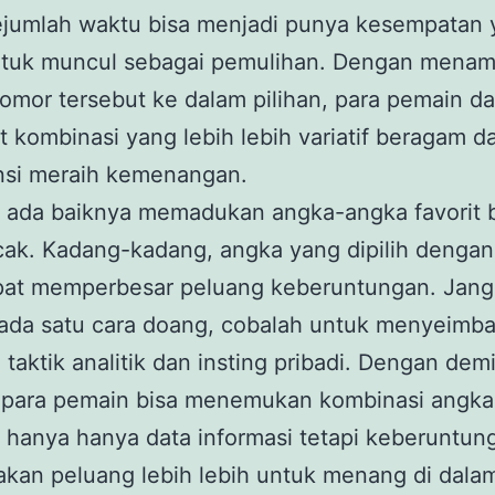
ejumlah waktu bisa menjadi punya kesempatan 
ntuk muncul sebagai pemulihan. Dengan mena
mor tersebut ke dalam pilihan, para pemain d
kombinasi yang lebih lebih variatif beragam d
nsi meraih kemenangan.
r, ada baiknya memadukan angka-angka favorit
ak. Kadang-kadang, angka yang dipilih dengan
pat memperbesar peluang keberuntungan. Jan
 pada satu cara doang, cobalah untuk menyeimb
a taktik analitik dan insting pribadi. Dengan dem
u, para pemain bisa menemukan kombinasi angk
 hanya hanya data informasi tetapi keberuntun
kan peluang lebih lebih untuk menang di dala