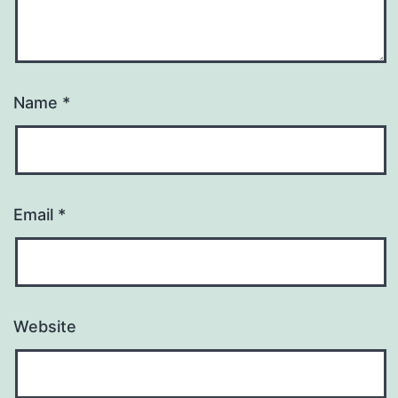
Name
*
Email
*
Website