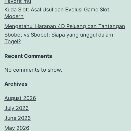
Favorit mu
Kuda Slot: Asal Usul dan Evolusi Game Slot
Modern
Mengetahui Harapan 4D Peluang dan Tantangan
Sbobet vs Sbobet: Siapa yang unggul dalam
Togel?
Recent Comments
No comments to show.
Archives
August 2026
July 2026
June 2026
May 2026