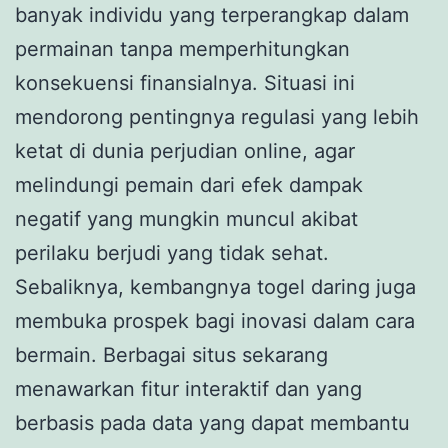
banyak individu yang terperangkap dalam
permainan tanpa memperhitungkan
konsekuensi finansialnya. Situasi ini
mendorong pentingnya regulasi yang lebih
ketat di dunia perjudian online, agar
melindungi pemain dari efek dampak
negatif yang mungkin muncul akibat
perilaku berjudi yang tidak sehat.
Sebaliknya, kembangnya togel daring juga
membuka prospek bagi inovasi dalam cara
bermain. Berbagai situs sekarang
menawarkan fitur interaktif dan yang
berbasis pada data yang dapat membantu