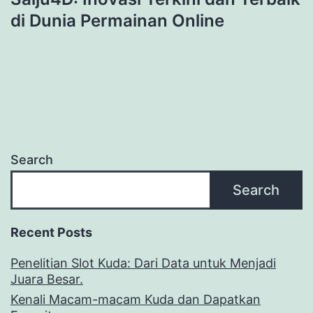
di Dunia Permainan Online
Search
Search
Recent Posts
Penelitian Slot Kuda: Dari Data untuk Menjadi
Juara Besar.
Kenali Macam-macam Kuda dan Dapatkan