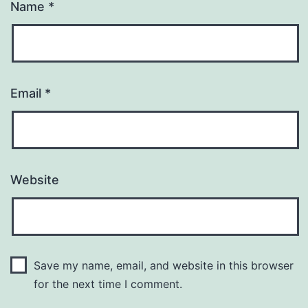
Name
*
Email
*
Website
Save my name, email, and website in this browser
for the next time I comment.