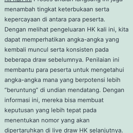
menambah tingkat keterbukaan serta
kepercayaan di antara para peserta.
Dengan melihat pengeluaran HK kali ini, kita
dapat memperhatikan angka-angka yang
kembali muncul serta konsisten pada
beberapa draw sebelumnya. Penilaian ini
membantu para peserta untuk mengetahui
angka-angka mana yang berpotensi lebih
“beruntung” di undian mendatang. Dengan
informasi ini, mereka bisa membuat
keputusan yang lebih tepat pada
menentukan nomor yang akan
dipertaruhkan di live draw HK selanjutnya.