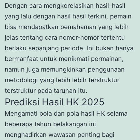
Dengan cara mengkorelasikan hasil-hasil
yang lalu dengan hasil hasil terkini, pemain
bisa mendapatkan pemahaman yang lebih
jelas tentang cara nomor-nomor tertentu
berlaku sepanjang periode. Ini bukan hanya
bermanfaat untuk menikmati permainan,
namun juga memungkinkan penggunaan
metodologi yang lebih lebih terstruktur
terstruktur pada taruhan itu.
Prediksi Hasil HK 2025
Mengamati pola dan pola hasil HK selama
beberapa tahun belakangan ini
menghadirkan wawasan penting bagi