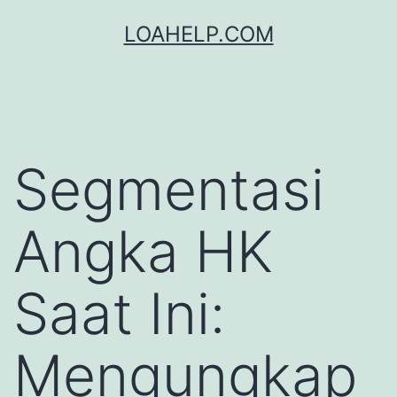
Skip
LOAHELP.COM
to
content
Segmentasi
Angka HK
Saat Ini:
Mengungkap