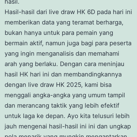
hasil.
Hasil-hasil dari live draw HK 6D pada hari ini
memberikan data yang teramat berharga,
bukan hanya untuk para pemain yang
bermain aktif, namun juga bagi para peserta
yang ingin menganalisis dan memahami
arah yang berlaku. Dengan cara meninjau
hasil HK hari ini dan membandingkannya
dengan live draw HK 2025, kami bisa
menggali angka-angka yang umum tampil
dan merancang taktik yang lebih efektif
untuk laga ke depan. Ayo kita telusuri lebih
jauh mengenai hasil-hasil ini ini dan ungkap
pola menarik yang mungkin mengantarkan