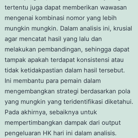
tertentu juga dapat memberikan wawasan
mengenai kombinasi nomor yang lebih
mungkin mungkin. Dalam analisis ini, krusial
agar mencatat hasil yang lalu dan
melakukan pembandingan, sehingga dapat
tampak apakah terdapat konsistensi atau
tidak ketidakpastian dalam hasil tersebut.
Ini membantu para pemain dalam
mengembangkan strategi berdasarkan pola
yang mungkin yang teridentifikasi diketahui.
Pada akhirnya, sebaiknya untuk
mempertimbangkan dampak dari output
pengeluaran HK hari ini dalam analisis.