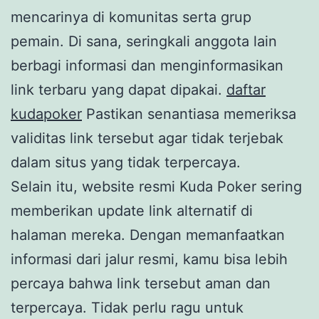
mencarinya di komunitas serta grup
pemain. Di sana, seringkali anggota lain
berbagi informasi dan menginformasikan
link terbaru yang dapat dipakai.
daftar
kudapoker
Pastikan senantiasa memeriksa
validitas link tersebut agar tidak terjebak
dalam situs yang tidak terpercaya.
Selain itu, website resmi Kuda Poker sering
memberikan update link alternatif di
halaman mereka. Dengan memanfaatkan
informasi dari jalur resmi, kamu bisa lebih
percaya bahwa link tersebut aman dan
terpercaya. Tidak perlu ragu untuk