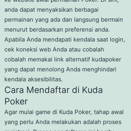
anda dapat menyaksikan berbagai
permainan yang ada dan langsung bermain
menurut berdasarkan preferensi anda.
Apabila Anda mendapati kendala saat login,
cek koneksi web Anda atau cobalah
cobalah memakai link alternatif kudapoker
yang dapat menolong Anda menghindari
kendala aksesibilitas.
Cara Mendaftar di Kuda
Poker
Agar mulai game di Kuda Poker, tahap awal
yang perlu Anda melakukan adalah proses