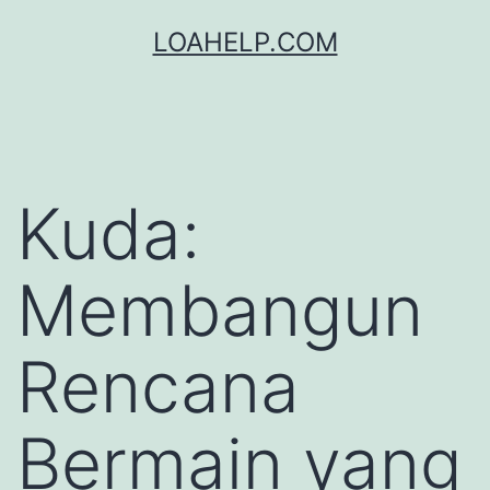
Skip
LOAHELP.COM
to
content
Kuda:
Membangun
Rencana
Bermain yang