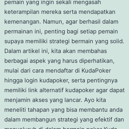
pemain yang ingin sekali mengasah
keterampilan mereka serta mendapatkan
kemenangan. Namun, agar berhasil dalam
permainan ini, penting bagi setiap pemain
supaya memiliki strategi bermain yang solid.
Dalam artikel ini, kita akan membahas
berbagai aspek yang harus diperhatikan,
mulai dari cara mendaftar di KudaPoker
hingga login kudapoker, serta pentingnya
memiliki link alternatif kudapoker agar dapat
menjamin akses yang lancar. Ayo kita
meneliti tahapan yang bisa membantu anda
dalam membangun strategi yang efektif dan