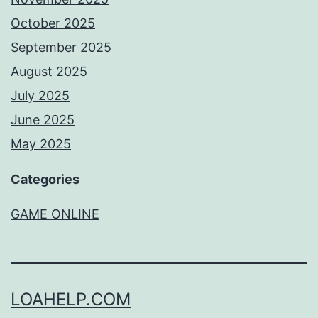
October 2025
September 2025
August 2025
July 2025
June 2025
May 2025
Categories
GAME ONLINE
LOAHELP.COM