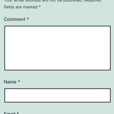
fields are marked
*
Comment
*
Name
*
Email
*