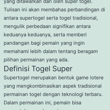
yang ditawarkan dari oleh super togel.
Tulisan ini akan membahas perbandingan di
antara supertogel serta togel tradisional,
mengulik perbedaan signifikan antara
keduanya keduanya, serta memberi
pandangan bagi pemain yang ingin
memahami lebih dalam tentang beragam
pilihan permainan yang ada.
Definisi Togel Super
Supertogel merupakan bentuk game lotere
yang mengkombinasikan aspek tradisional
permainan togel dengan teknologi terbaru.
Dalam permainan ini, pemain bisa