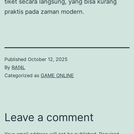
tiket secara langsung, yang bisa kurang
praktis pada zaman modern.
Published
October 12, 2025
By
RAf4L
Categorized as
GAME ONLINE
Leave a comment
Your email address will not be published.
Required