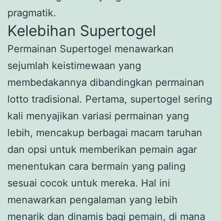
pragmatik.
Kelebihan Supertogel
Permainan Supertogel menawarkan
sejumlah keistimewaan yang
membedakannya dibandingkan permainan
lotto tradisional. Pertama, supertogel sering
kali menyajikan variasi permainan yang
lebih, mencakup berbagai macam taruhan
dan opsi untuk memberikan pemain agar
menentukan cara bermain yang paling
sesuai cocok untuk mereka. Hal ini
menawarkan pengalaman yang lebih
menarik dan dinamis bagi pemain, di mana