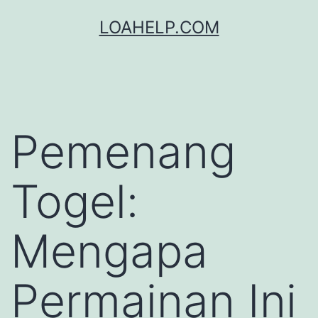
Skip
LOAHELP.COM
to
content
Pemenang
Togel:
Mengapa
Permainan Ini