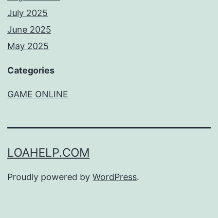
July 2025
June 2025
May 2025
Categories
GAME ONLINE
LOAHELP.COM
Proudly powered by
WordPress
.