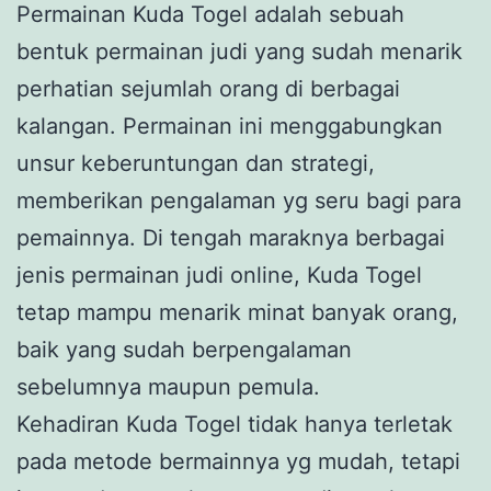
Permainan Kuda Togel adalah sebuah
bentuk permainan judi yang sudah menarik
perhatian sejumlah orang di berbagai
kalangan. Permainan ini menggabungkan
unsur keberuntungan dan strategi,
memberikan pengalaman yg seru bagi para
pemainnya. Di tengah maraknya berbagai
jenis permainan judi online, Kuda Togel
tetap mampu menarik minat banyak orang,
baik yang sudah berpengalaman
sebelumnya maupun pemula.
Kehadiran Kuda Togel tidak hanya terletak
pada metode bermainnya yg mudah, tetapi