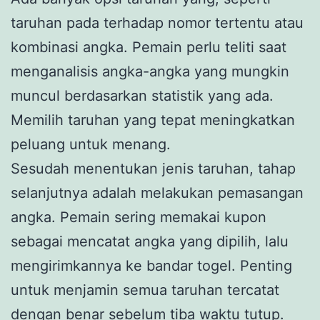
taruhan pada terhadap nomor tertentu atau
kombinasi angka. Pemain perlu teliti saat
menganalisis angka-angka yang mungkin
muncul berdasarkan statistik yang ada.
Memilih taruhan yang tepat meningkatkan
peluang untuk menang.
Sesudah menentukan jenis taruhan, tahap
selanjutnya adalah melakukan pemasangan
angka. Pemain sering memakai kupon
sebagai mencatat angka yang dipilih, lalu
mengirimkannya ke bandar togel. Penting
untuk menjamin semua taruhan tercatat
dengan benar sebelum tiba waktu tutup.